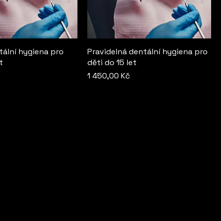
tální hygiena pro
Pravidelná dentální hygiena pro
t
děti do 15 let
Cena
1 450,00 Kč