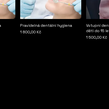
a
Pravidelná dentální hygiena
Vstupní den
děti do 15 le
Cena
1 800,00 Kč
Cena
1 500,00 Kč
542 714 | e-mail: info@dh-sebestova.cz | O nás | ©