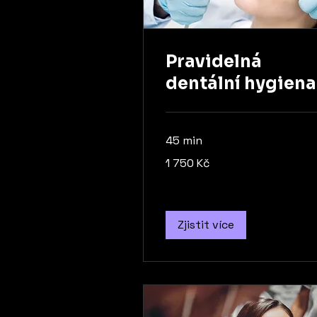
Pravidelná
dentální hygiena
45 min
1 750
1 750 Kč
českých
korun
Zjistit více