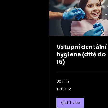
Vstupní dentální
hygiena (dítě do
15)
30 min
1 300
1 300 Kč
českých
korun
Zjistit více