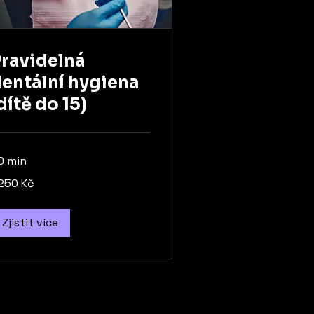
ravidelná
entální hygiena
dítě do 15)
0 min
250
 250 Kč
ských
run
Zjistit více